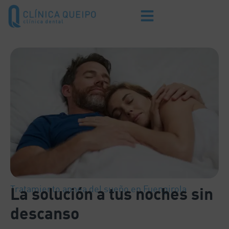
Tratamiento apnea del sueño en Fuengirola
La solución a tus noches sin
descanso