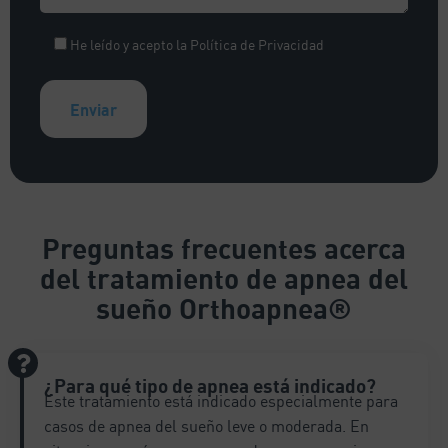
He leído y acepto la
Política de Privacidad
A
l
t
e
Preguntas frecuentes
acerca
r
del tratamiento de apnea del
n
a
sueño Orthoapnea®
t
i
v
¿Para qué tipo de apnea está indicado?
e
Este tratamiento está indicado especialmente para
:
casos de apnea del sueño leve o moderada. En