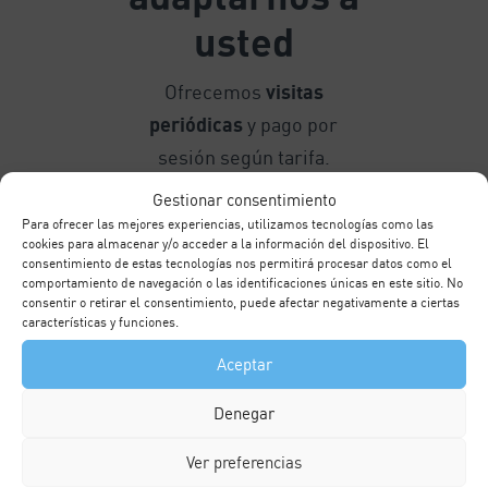
usted
Ofrecemos
visitas
periódicas
y pago por
sesión según tarifa.
También puede optar por
Gestionar consentimiento
un tratamiento global con
Para ofrecer las mejores experiencias, utilizamos tecnologías como las
cookies para almacenar y/o acceder a la información del dispositivo. El
presupuesto previo, pagos
consentimiento de estas tecnologías nos permitirá procesar datos como el
comportamiento de navegación o las identificaciones únicas en este sitio. No
fraccionados o
consentir o retirar el consentimiento, puede afectar negativamente a ciertas
financiación flexible
. Si
características y funciones.
tiene seguro, infórmenos
Aceptar
para aprovechar su
Denegar
cobertura. Además,
ofrecemos información en
Ver preferencias
salud bucodental con