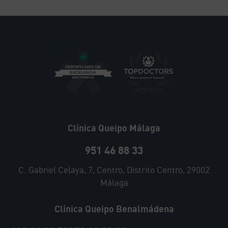
i
v
e
:
Clínica Queipo Málaga
951 46 88 33
C. Gabriel Celaya, 7, Centro, Distrito Centro, 29002
Málaga
Clínica Queipo Benalmádena