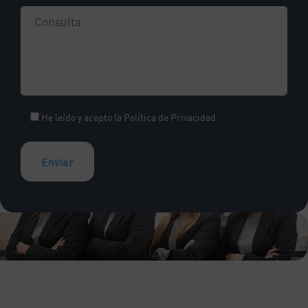
He leído y acepto la
Política de Privacidad
A
l
t
e
r
n
a
t