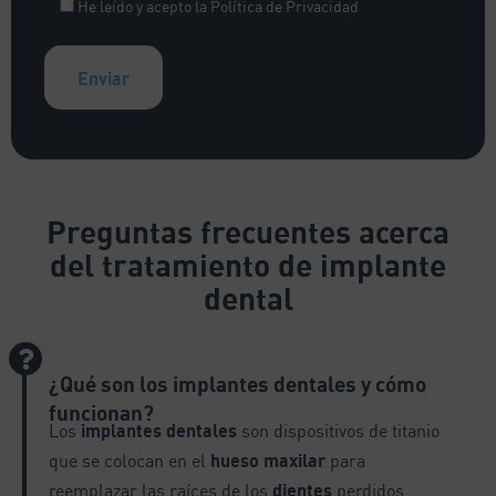
He leído y acepto la
Política de Privacidad
A
l
t
e
Preguntas frecuentes
acerca
r
del tratamiento de implante
n
a
dental
t
i
v
¿Qué son los implantes dentales y cómo
e
:
funcionan?
Los
implantes dentales
son dispositivos de titanio
que se colocan en el
hueso maxilar
para
reemplazar las raíces de los
dientes
perdidos.