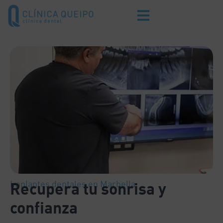
Implantes dentales en Marbella
Recupera tu sonrisa y
confianza