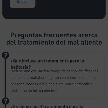
A
l
t
e
Preguntas frecuentes
acerca
r
del tratamiento del mal aliento
n
a
t
i
¿Qué incluye un tratamiento para la
v
halitosis?
e
Incluye una evaluación completa para identificar las
:
causas del mal aliento, junto con recomendaciones
personalizadas de higiene bucal para combatir el
problema de forma efectiva.
¿Es doloroso el tratamiento para la