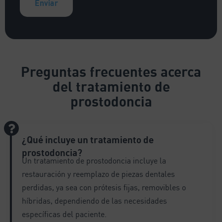
A
l
t
e
Preguntas frecuentes
acerca
r
del tratamiento de
n
a
prostodoncia
t
i
v
¿Qué incluye un tratamiento de
e
:
prostodoncia?
Un tratamiento de prostodoncia incluye la
restauración y reemplazo de piezas dentales
perdidas, ya sea con prótesis fijas, removibles o
híbridas, dependiendo de las necesidades
específicas del paciente.