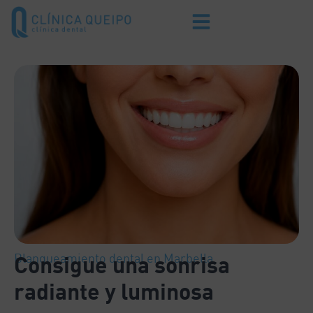
Blanqueamiento dental en Marbella
Consigue una sonrisa
radiante y luminosa