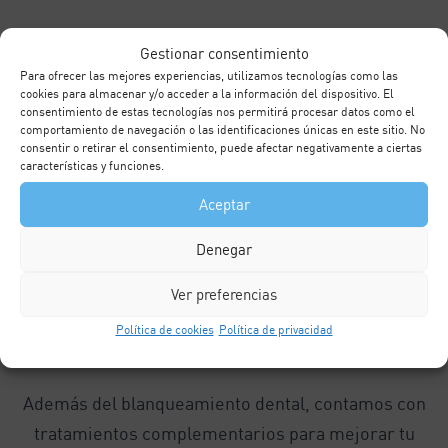
Gestionar consentimiento
Para ofrecer las mejores experiencias, utilizamos tecnologías como las
cookies para almacenar y/o acceder a la información del dispositivo. El
consentimiento de estas tecnologías nos permitirá procesar datos como el
Referentes
en atención dental
comportamiento de navegación o las identificaciones únicas en este sitio. No
en la Costa del Sol
consentir o retirar el consentimiento, puede afectar negativamente a ciertas
características y funciones.
Si valoras la experiencia y profesionalidad a la hora
Aceptar
de elegir un
dentista en Marbella
,
dentista en
Denegar
Fuengirola
o
dentista en Benalmádena
, nuestro
equipo de dentistas está a tu disposición en nuestras
Ver preferencias
Clínicas Queipo de estas localidades para brindarte la
Política de cookies
Política de privacidad
atención que necesitas.
Además del blanqueamiento dental, contamos con
tratamientos complementarios para mejorar tu