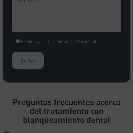
He leído y acepto la
Política de Privacidad
A
l
t
e
Preguntas frecuentes
acerca
r
del tratamiento con
n
a
blanqueamiento dental
t
i