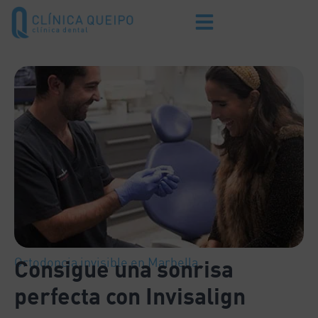
Ortodoncia invisible en Marbella
Consigue una sonrisa
perfecta con Invisalign