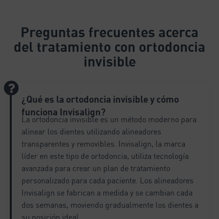
l
t
e
Preguntas frecuentes
acerca
r
del tratamiento con ortodoncia
n
a
invisible
t
i
v
¿Qué es la ortodoncia invisible y cómo
e
:
funciona Invisalign?
La ortodoncia invisible es un método moderno para
alinear los dientes utilizando alineadores
transparentes y removibles. Invisalign, la marca
líder en este tipo de ortodoncia, utiliza tecnología
avanzada para crear un plan de tratamiento
personalizado para cada paciente. Los alineadores
Invisalign se fabrican a medida y se cambian cada
dos semanas, moviendo gradualmente los dientes a
su posición ideal.