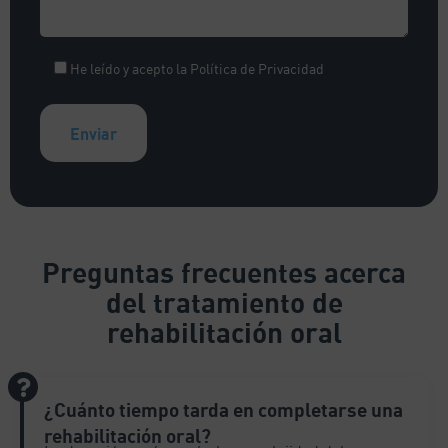
He leído y acepto la
Política de Privacidad
A
l
t
e
Preguntas frecuentes
acerca
r
del tratamiento de
n
a
rehabilitación oral
t
i
v
¿Cuánto tiempo tarda en completarse una
e
:
rehabilitación oral?