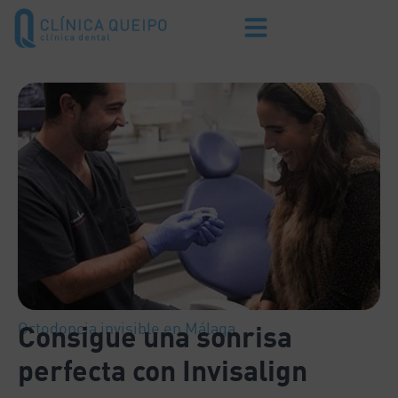
Ortodoncia invisible en Málaga
Consigue una sonrisa
perfecta con Invisalign