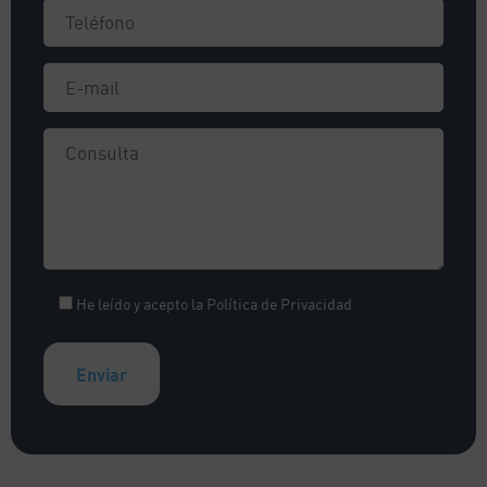
He leído y acepto la
Política de Privacidad
A
l
t