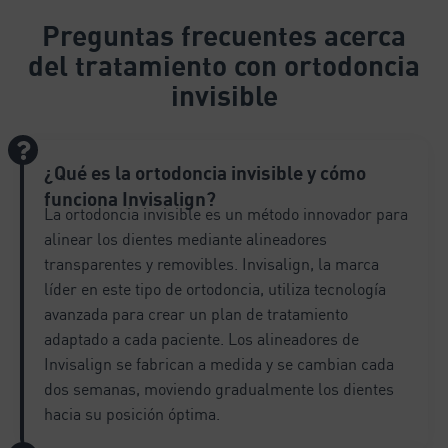
e
Preguntas frecuentes
acerca
r
del tratamiento con ortodoncia
n
a
invisible
t
i
v
¿Qué es la ortodoncia invisible y cómo
e
:
funciona Invisalign?
La ortodoncia invisible es un método innovador para
alinear los dientes mediante alineadores
transparentes y removibles. Invisalign, la marca
líder en este tipo de ortodoncia, utiliza tecnología
avanzada para crear un plan de tratamiento
adaptado a cada paciente. Los alineadores de
Invisalign se fabrican a medida y se cambian cada
dos semanas, moviendo gradualmente los dientes
hacia su posición óptima.