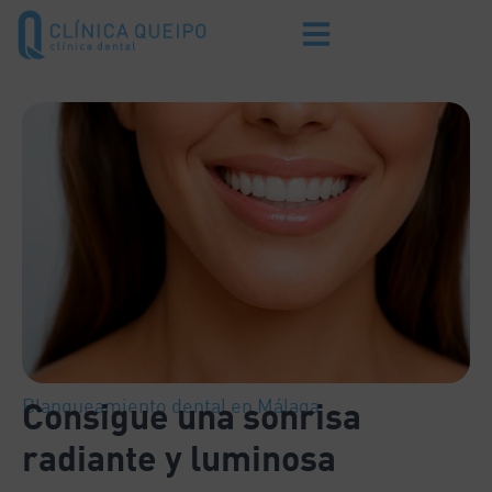
Blanqueamiento dental en Málaga
Consigue una sonrisa
radiante y luminosa