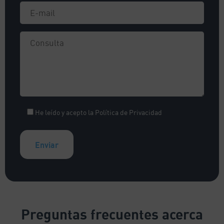
He leído y acepto la
Política de Privacidad
A
l
t
e
Preguntas frecuentes
acerca
r