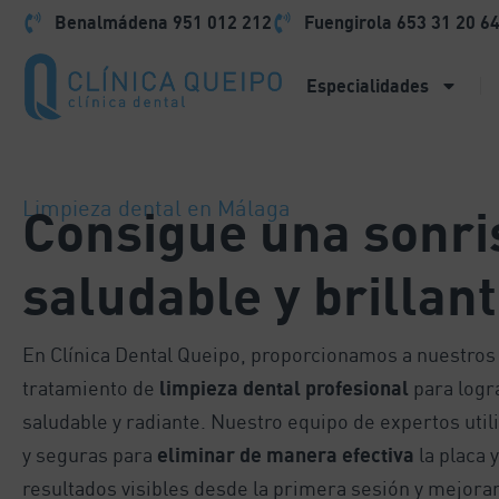
Benalmádena
951 012 212
Fuengirola
653 31 20 6
Especialidades
Limpieza dental en Málaga
Consigue una sonr
saludable y brillan
En Clínica Dental Queipo, proporcionamos a nuestros
tratamiento de
limpieza dental profesional
para logr
saludable y radiante. Nuestro equipo de expertos util
y seguras para
eliminar de manera efectiva
la placa 
resultados visibles desde la primera sesión y mejoran