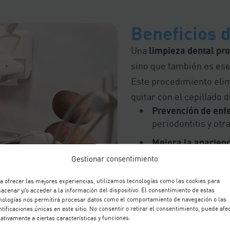
Beneficios 
Una
limpieza dental pro
sino que también es ese
Este procedimiento elim
quitar con el cepillado 
Prevención de en
periodontitis y otr
Mejora la aparienc
los dientes más bri
Gestionar consentimiento
Frescor y aliento 
a ofrecer las mejores experiencias, utilizamos tecnologías como las cookies para
responsables del m
acenar y/o acceder a la información del dispositivo. El consentimiento de estas
frescura.
nologías nos permitirá procesar datos como el comportamiento de navegación o las
ntificaciones únicas en este sitio. No consentir o retirar el consentimiento, puede afe
ativamente a ciertas características y funciones.