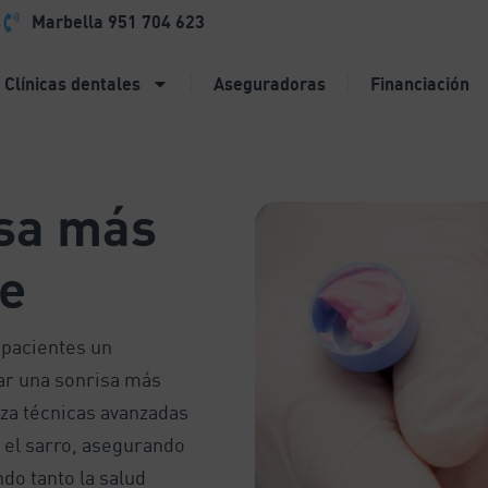
4
Marbella
951 704 623
Clínicas dentales
Aseguradoras
Financiación
isa más
te
 pacientes un
ar una sonrisa más
iza técnicas avanzadas
y el sarro, asegurando
do tanto la salud