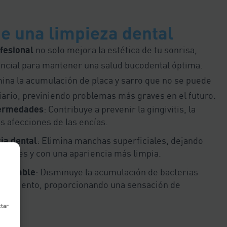
de una limpieza dental
fesional
no solo mejora la estética de tu sonrisa,
ncial para mantener una salud bucodental óptima.
ina la acumulación de placa y sarro que no se puede
diario, previniendo problemas más graves en el futuro.
fermedades
: Contribuye a prevenir la gingivitis, la
as afecciones de las encías.
ia dental
: Elimina manchas superficiales, dejando
llantes y con una apariencia más limpia.
saludable
: Disminuye la acumulación de bacterias
al aliento, proporcionando una sensación de
ctar