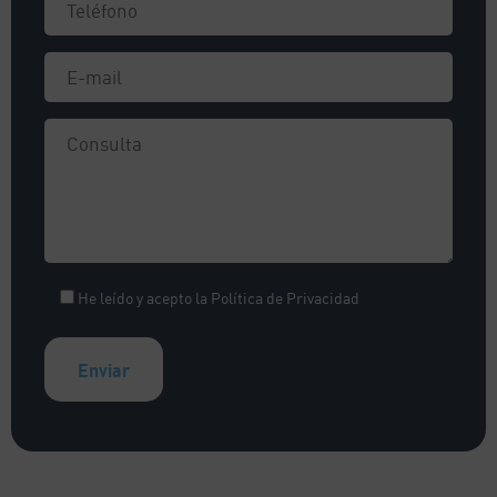
He leído y acepto la
Política de Privacidad
A
l
t