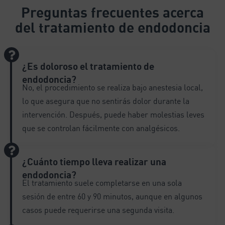
e
Preguntas frecuentes
acerca
r
del tratamiento de endodoncia
n
a
t
i
¿Es doloroso el tratamiento de
v
endodoncia?
e
No, el procedimiento se realiza bajo anestesia local,
:
lo que asegura que no sentirás dolor durante la
intervención. Después, puede haber molestias leves
que se controlan fácilmente con analgésicos.
¿Cuánto tiempo lleva realizar una
endodoncia?
El tratamiento suele completarse en una sola
sesión de entre 60 y 90 minutos, aunque en algunos
casos puede requerirse una segunda visita.