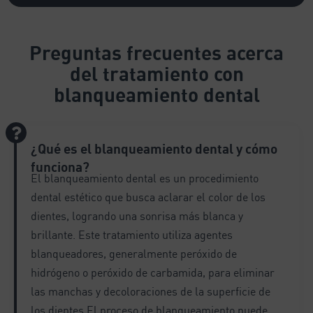
l
t
e
Preguntas frecuentes
acerca
r
del tratamiento con
n
a
blanqueamiento dental
t
i
v
¿Qué es el blanqueamiento dental y cómo
e
:
funciona?
El blanqueamiento dental es un procedimiento
dental estético que busca aclarar el color de los
dientes, logrando una sonrisa más blanca y
brillante. Este tratamiento utiliza agentes
blanqueadores, generalmente peróxido de
hidrógeno o peróxido de carbamida, para eliminar
las manchas y decoloraciones de la superficie de
los dientes.El proceso de blanqueamiento puede