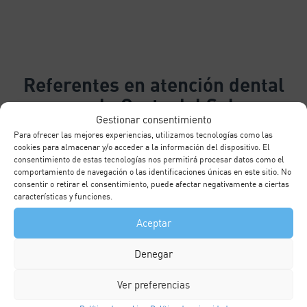
Referentes
en atención dental
en la Costa del Sol
Gestionar consentimiento
Si quieres una
atención de calidad
al elegir un
Para ofrecer las mejores experiencias, utilizamos tecnologías como las
cookies para almacenar y/o acceder a la información del dispositivo. El
dentista en
Marbella
,
Fuengirola
o
Benalmádena
,
consentimiento de estas tecnologías nos permitirá procesar datos como el
nuestro equipo de
especialistas en Clínicas Queipo
comportamiento de navegación o las identificaciones únicas en este sitio. No
consentir o retirar el consentimiento, puede afectar negativamente a ciertas
está listo para brindarte un servicio excepcional.
características y funciones.
Utilizamos
tecnología avanzada
para diagnósticos
Aceptar
precisos y tratamientos eficaces.
Denegar
Además de nuestros tatamientos estéticos como los
Ver preferencias
blanqueamientos dentales y las
carillas dentales
,