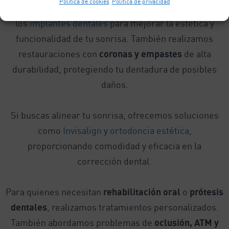
Política de cookies
Política de privacidad
contamos con tratamientos de rehabilitación como
los
implantes dentales
para mejorar la estética y
funcionalidad de tu sonrisa. También realizamos
restauraciones con
coronas y empastes
de alta
durabilidad, protegiendo tu dentadura de posibles
daños.
Si buscas alinear tu sonrisa, ofrecemos soluciones
como
Invisalign
y
ortodoncia estética
,
proporcionando comodidad y eficacia en la
corrección dental.
Para quienes necesitan
rehabilitación oral
o
prótesis
dentales
, realizamos tratamientos personalizados.
También abordamos problemas de
oclusión, ATM y