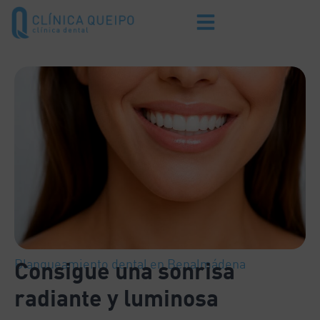
Blanqueamiento dental en Benalmádena
Consigue una sonrisa
radiante y luminosa